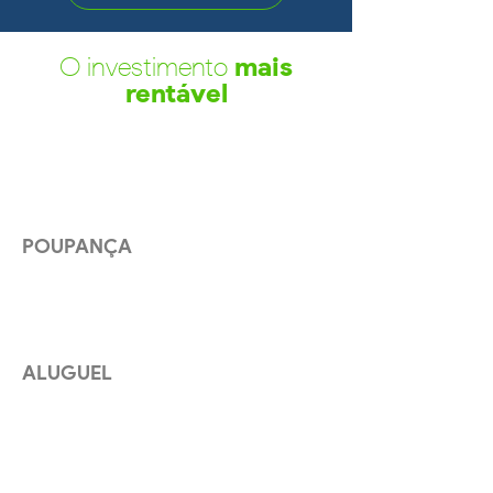
O investimento
mais
rentável
6,5
%
POUPANÇA
7,2%
ALUGUEL
8,5
%