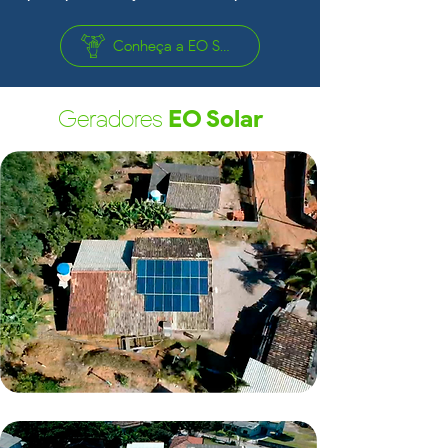
Conheça a EO Solar
Geradores
EO Solar
Treze de Maio/SC
7,48kWp