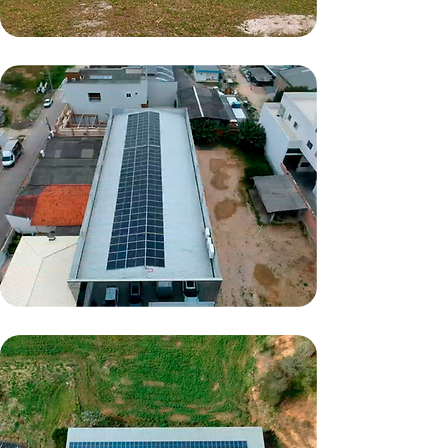
Laguna/SC
11,2kWp
Tubarão/SC
38,4kWp