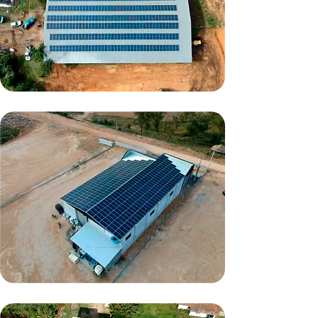
Pescaria Brava/SC
80,52kWp
Treze de Maio/SC
100,3kWp