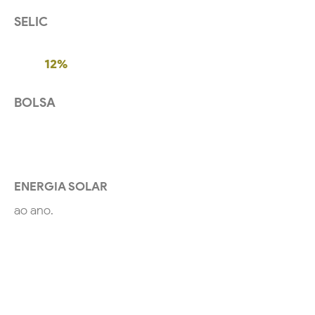
SELIC
12%
BOLSA
+20%
ENERGIA SOLAR
ao ano.
INVESTIMENTO
Com a EO Solar você
começa