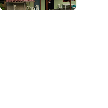
Tubarão/SC
14,24kWp
Imbituba/SC
9,09kWp
Simular meu Sistema
Simular sistema de
energia
solar